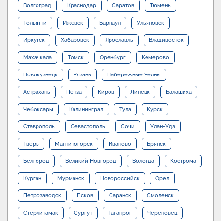
Волгоград
Краснодар
Саратов
Тюмень
Тольятти
Ижевск
Барнаул
Ульяновск
Иркутск
Хабаровск
Ярославль
Владивосток
Махачкала
Томск
Оренбург
Кемерово
Новокузнецк
Рязань
Набережные Челны
Астрахань
Пенза
Киров
Липецк
Балашиха
Чебоксары
Калининград
Тула
Курск
Ставрополь
Севастополь
Сочи
Улан-Удэ
Тверь
Магнитогорск
Иваново
Брянск
Белгород
Великий Новгород
Вологда
Кострома
Курган
Мурманск
Новороссийск
Орел
Петрозаводск
Псков
Саранск
Смоленск
Стерлитамак
Сургут
Таганрог
Череповец