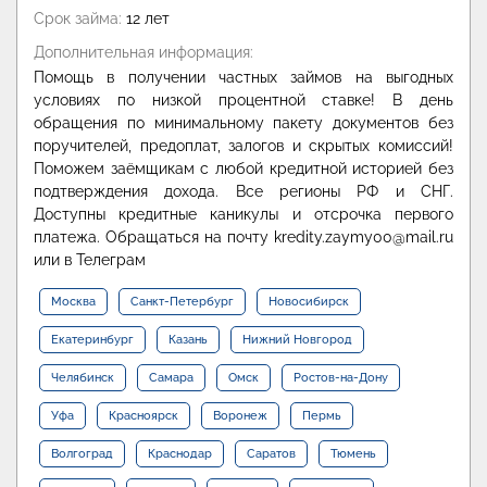
Срок займа:
12 лет
Дополнительная информация:
Помощь в получении частных займов на выгодных
условиях по низкой процентной ставке! В день
обращения по минимальному пакету документов без
поручителей, предоплат, залогов и скрытых комиссий!
Поможем заёмщикам с любой кредитной историей без
подтверждения дохода. Все регионы РФ и СНГ.
Доступны кредитные каникулы и отсрочка первого
платежа. Обращаться на почту kredity.zaymy00@mail.ru
или в Телеграм
Москва
Санкт-Петербург
Новосибирск
Екатеринбург
Казань
Нижний Новгород
Челябинск
Самара
Омск
Ростов-на-Дону
Уфа
Красноярск
Воронеж
Пермь
Волгоград
Краснодар
Саратов
Тюмень