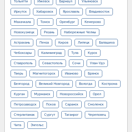
Тольятти
Ижевск
Барнаул
Ульяновск
Иркутск
Хабаровск
Ярославль
Владивосток
Махачкала
Томск
Оренбург
Кемерово
Новокузнецк
Рязань
Набережные Челны
Астрахань
Пенза
Киров
Липецк
Балашиха
Чебоксары
Калининград
Тула
Курск
Ставрополь
Севастополь
Сочи
Улан-Удэ
Тверь
Магнитогорск
Иваново
Брянск
Белгород
Великий Новгород
Вологда
Кострома
Курган
Мурманск
Новороссийск
Орел
Петрозаводск
Псков
Саранск
Смоленск
Стерлитамак
Сургут
Таганрог
Череповец
Чита
Энгельс