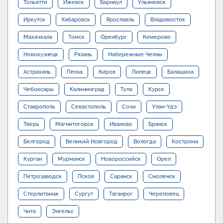
Тольятти
Ижевск
Барнаул
Ульяновск
Иркутск
Хабаровск
Ярославль
Владивосток
Махачкала
Томск
Оренбург
Кемерово
Новокузнецк
Рязань
Набережные Челны
Астрахань
Пенза
Киров
Липецк
Балашиха
Чебоксары
Калининград
Тула
Курск
Ставрополь
Севастополь
Сочи
Улан-Удэ
Тверь
Магнитогорск
Иваново
Брянск
Белгород
Великий Новгород
Вологда
Кострома
Курган
Мурманск
Новороссийск
Орел
Петрозаводск
Псков
Саранск
Смоленск
Стерлитамак
Сургут
Таганрог
Череповец
Чита
Энгельс