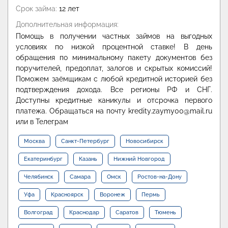
Срок займа:
12 лет
Дополнительная информация:
Помощь в получении частных займов на выгодных
условиях по низкой процентной ставке! В день
обращения по минимальному пакету документов без
поручителей, предоплат, залогов и скрытых комиссий!
Поможем заёмщикам с любой кредитной историей без
подтверждения дохода. Все регионы РФ и СНГ.
Доступны кредитные каникулы и отсрочка первого
платежа. Обращаться на почту kredity.zaymy00@mail.ru
или в Телеграм
Москва
Санкт-Петербург
Новосибирск
Екатеринбург
Казань
Нижний Новгород
Челябинск
Самара
Омск
Ростов-на-Дону
Уфа
Красноярск
Воронеж
Пермь
Волгоград
Краснодар
Саратов
Тюмень