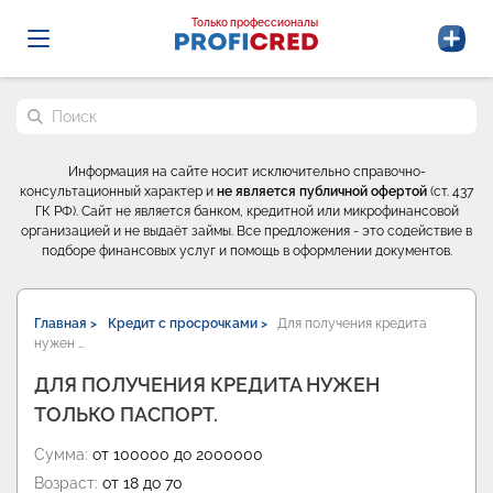
Probrokery - Только профессионалы
Только профессионалы
Поиск по сайту
Информация на сайте носит исключительно справочно-
консультационный характер и
не является публичной офертой
(ст. 437
ГК РФ). Сайт не является банком, кредитной или микрофинансовой
организацией и не выдаёт займы. Все предложения - это содействие в
подборе финансовых услуг и помощь в оформлении документов.
Главная >
Кредит с просрочками >
Для получения кредита
нужен …
ДЛЯ ПОЛУЧЕНИЯ КРЕДИТА НУЖЕН
ТОЛЬКО ПАСПОРТ.
Сумма:
от 100000 до 2000000
Возраст:
от 18 до 70