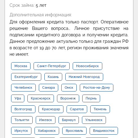
Срок займа:
5 лет
Дополнительная информация:
Для оформления кредита только паспорт. Оперативное
решение Вашего вопроса.. Личное присутствие на
подписании кредитного договора и получении кредита.
Данное предложение актуально только для граждан РФ
в возрасте от 19 до 70 лет, регион проживания значения
не имеет.
Москва
Санкт-Петербург
Новосибирск
Екатеринбург
Казань
Нижний Новгород
Челябинск
Самара
Омск
Ростов-на-Дону
Уфа
Красноярск
Воронеж
Пермь
Волгоград
Краснодар
Саратов
Тюмень
Тольятти
Ижевск
Барнаул
Ульяновск
Иркутск
Хабаровск
Ярославль
Владивосток