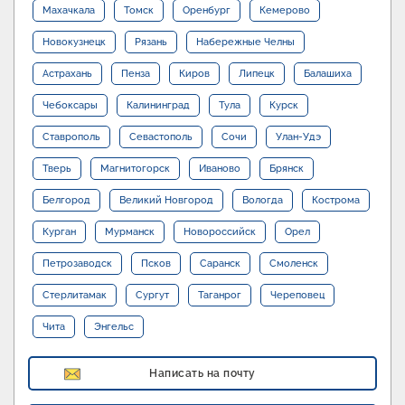
Махачкала
Томск
Оренбург
Кемерово
Новокузнецк
Рязань
Набережные Челны
Астрахань
Пенза
Киров
Липецк
Балашиха
Чебоксары
Калининград
Тула
Курск
Ставрополь
Севастополь
Сочи
Улан-Удэ
Тверь
Магнитогорск
Иваново
Брянск
Белгород
Великий Новгород
Вологда
Кострома
Курган
Мурманск
Новороссийск
Орел
Петрозаводск
Псков
Саранск
Смоленск
Стерлитамак
Сургут
Таганрог
Череповец
Чита
Энгельс
Написать на почту