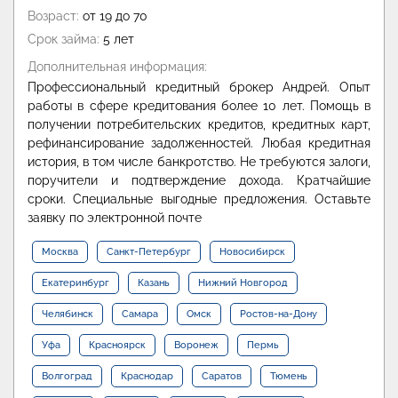
Возраст:
от 19 до 70
Срок займа:
5 лет
Дополнительная информация:
Профессиональный кредитный брокер Андрей. Опыт
работы в сфере кредитования более 10 лет. Помощь в
получении потребительских кредитов, кредитных карт,
рефинансирование задолженностей. Любая кредитная
история, в том числе банкротство. Не требуются залоги,
поручители и подтверждение дохода. Кратчайшие
сроки. Специальные выгодные предложения. Оставьте
заявку по электронной почте
Москва
Санкт-Петербург
Новосибирск
Екатеринбург
Казань
Нижний Новгород
Челябинск
Самара
Омск
Ростов-на-Дону
Уфа
Красноярск
Воронеж
Пермь
Волгоград
Краснодар
Саратов
Тюмень