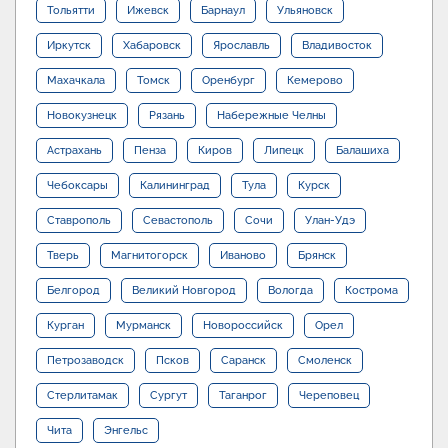
Тольятти
Ижевск
Барнаул
Ульяновск
Иркутск
Хабаровск
Ярославль
Владивосток
Махачкала
Томск
Оренбург
Кемерово
Новокузнецк
Рязань
Набережные Челны
Астрахань
Пенза
Киров
Липецк
Балашиха
Чебоксары
Калининград
Тула
Курск
Ставрополь
Севастополь
Сочи
Улан-Удэ
Тверь
Магнитогорск
Иваново
Брянск
Белгород
Великий Новгород
Вологда
Кострома
Курган
Мурманск
Новороссийск
Орел
Петрозаводск
Псков
Саранск
Смоленск
Стерлитамак
Сургут
Таганрог
Череповец
Чита
Энгельс