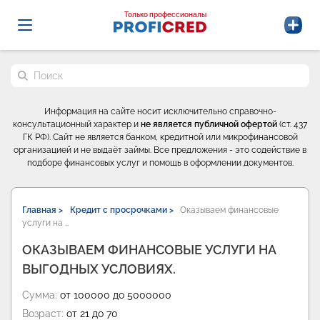
Probrokery - Только профессионалы
Только профессионалы
Поиск по сайту
Информация на сайте носит исключительно справочно-
консультационный характер и
не является публичной офертой
(ст. 437
ГК РФ). Сайт не является банком, кредитной или микрофинансовой
организацией и не выдаёт займы. Все предложения - это содействие в
подборе финансовых услуг и помощь в оформлении документов.
Главная >
Кредит с просрочками >
Оказываем финансовые
услуги на …
ОКАЗЫВАЕМ ФИНАНСОВЫЕ УСЛУГИ НА
ВЫГОДНЫХ УСЛОВИЯХ.
Сумма:
от 100000 до 5000000
Возраст:
от 21 до 70