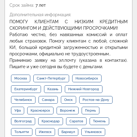
Срок займа:
7 лет
Дополнительная информация:
ПОМОГУ КЛИЕНТАМ С НИЗКИМ КРЕДИТНЫМ
СКОРИНГОМ И ДЕЙСТВУЮЩИМИ ПРОСРОЧКАМИ!
Работаю честно, без навязанных комиссий и оплат
любых страховок. Помогу клиентам с любой, сложной
КИ, большой кредитной загруженностью и открытыми
просрочками, официально не трудоустроенным..
Принимаю заявку на эл.почту (указана в контактах).
Пишите и уже сегодня вы будете с деньгами.
Москва
Санкт-Петербург
Новосибирск
Екатеринбург
Казань
Нижний Новгород
Челябинск
Самара
Омск
Ростов-на-Дону
Уфа
Красноярск
Воронеж
Пермь
Волгоград
Краснодар
Саратов
Тюмень
Тольятти
Ижевск
Барнаул
Ульяновск