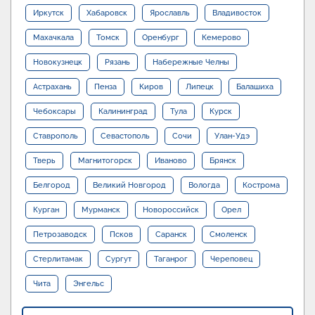
Иркутск
Хабаровск
Ярославль
Владивосток
Махачкала
Томск
Оренбург
Кемерово
Новокузнецк
Рязань
Набережные Челны
Астрахань
Пенза
Киров
Липецк
Балашиха
Чебоксары
Калининград
Тула
Курск
Ставрополь
Севастополь
Сочи
Улан-Удэ
Тверь
Магнитогорск
Иваново
Брянск
Белгород
Великий Новгород
Вологда
Кострома
Курган
Мурманск
Новороссийск
Орел
Петрозаводск
Псков
Саранск
Смоленск
Стерлитамак
Сургут
Таганрог
Череповец
Чита
Энгельс