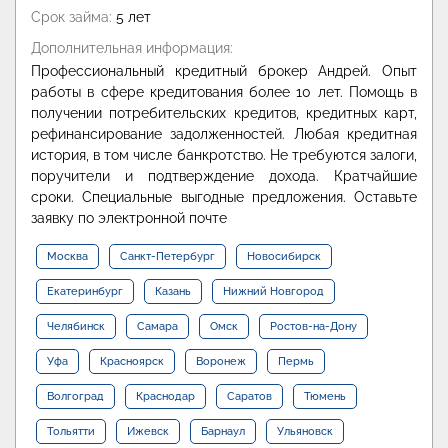
Срок займа:
5 лет
Дополнительная информация:
Профессиональный кредитный брокер Андрей. Опыт
работы в сфере кредитования более 10 лет. Помощь в
получении потребительских кредитов, кредитных карт,
рефинансирование задолженностей. Любая кредитная
история, в том числе банкротство. Не требуются залоги,
поручители и подтверждение дохода. Кратчайшие
сроки. Специальные выгодные предложения. Оставьте
заявку по электронной почте
Москва
Санкт-Петербург
Новосибирск
Екатеринбург
Казань
Нижний Новгород
Челябинск
Самара
Омск
Ростов-на-Дону
Уфа
Красноярск
Воронеж
Пермь
Волгоград
Краснодар
Саратов
Тюмень
Тольятти
Ижевск
Барнаул
Ульяновск