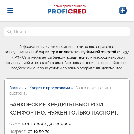
Probrokery - Только профессионалы
Только профессионалы
Поиск по сайту
Информация на сайте носит исключительно справочно-
консультационный характер и
не является публичной офертой
(ст. 437
ГК РФ). Сайт не является банком, кредитной или микрофинансовой
организацией и не выдаёт займы. Все предложения - это содействие в
подборе финансовых услуг и помощь в оформлении документов.
Главная >
Кредит с просрочками >
Банковские кредиты
быстро и …
БАНКОВСКИЕ КРЕДИТЫ БЫСТРО И
КОМФОРТНО, НУЖЕН ТОЛЬКО ПАСПОРТ.
Сумма:
от 100000 до 2000000
Возраст:
от 19 до 70