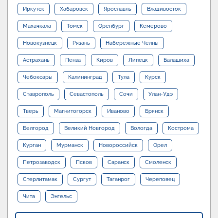
Иркутск
Хабаровск
Ярославль
Владивосток
Махачкала
Томск
Оренбург
Кемерово
Новокузнецк
Рязань
Набережные Челны
Астрахань
Пенза
Киров
Липецк
Балашиха
Чебоксары
Калининград
Тула
Курск
Ставрополь
Севастополь
Сочи
Улан-Удэ
Тверь
Магнитогорск
Иваново
Брянск
Белгород
Великий Новгород
Вологда
Кострома
Курган
Мурманск
Новороссийск
Орел
Петрозаводск
Псков
Саранск
Смоленск
Стерлитамак
Сургут
Таганрог
Череповец
Чита
Энгельс