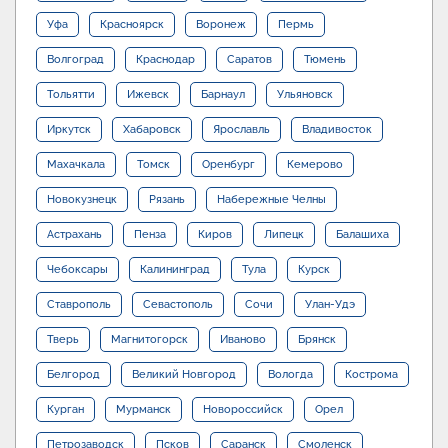
Уфа
Красноярск
Воронеж
Пермь
Волгоград
Краснодар
Саратов
Тюмень
Тольятти
Ижевск
Барнаул
Ульяновск
Иркутск
Хабаровск
Ярославль
Владивосток
Махачкала
Томск
Оренбург
Кемерово
Новокузнецк
Рязань
Набережные Челны
Астрахань
Пенза
Киров
Липецк
Балашиха
Чебоксары
Калининград
Тула
Курск
Ставрополь
Севастополь
Сочи
Улан-Удэ
Тверь
Магнитогорск
Иваново
Брянск
Белгород
Великий Новгород
Вологда
Кострома
Курган
Мурманск
Новороссийск
Орел
Петрозаводск
Псков
Саранск
Смоленск