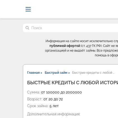
Probrokery - Только професси
Поиск по сайту
Информация на сайте носит исключительно с
публичной офертой
(ст. 437 ГК РФ). Сайт н
организацией и не выдаёт займы. Все предложе
помощь в офор
Главная >
Быстрый займ >
Быстрые кредиты с любой …
БЫСТРЫЕ КРЕДИТЫ С ЛЮБОЙ ИСТОР
Сумма:
от 100000 до 2000000
Возраст:
от 20 до 72
Срок займа:
5 лет
Дополнительная информация: