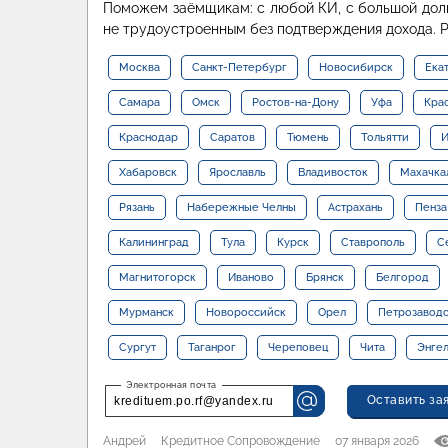
Поможем заёмщикам: с любой КИ, с большой долг
не трудоустроенным без подтверждения дохода. 
Москва
Санкт-Петербург
Новосибирск
Ека
Самара
Омск
Ростов-на-Дону
Уфа
Кра
Краснодар
Саратов
Тюмень
Тольятти
И
Хабаровск
Ярославль
Владивосток
Махачка
Рязань
Набережные Челны
Астрахань
Пенза
Калининград
Тула
Курск
Ставрополь
С
Магнитогорск
Иваново
Брянск
Белгород
Мурманск
Новороссийск
Орел
Петрозавод
Сургут
Таганрог
Череповец
Чита
Энге
Оставить за
kredituem.po.rf@yandex.ru
Андрей
Кредитное Сопровождение
07 января 2026