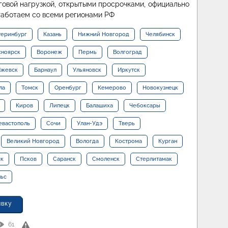
овой нагрузкой, открытыми просрочками, официально
Работаем со всеми регионами РФ
теринбург
Казань
Нижний Новгород
Челябинск
сноярск
Воронеж
Пермь
Волгоград
жевск
Барнаул
Ульяновск
Иркутск
ла
Томск
Оренбург
Кемерово
Новокузнецк
Киров
Липецк
Балашиха
Чебоксары
евастополь
Сочи
Улан-Удэ
Тверь
Великий Новгород
Вологда
Кострома
Курган
ск
Псков
Саранск
Смоленск
Стерлитамак
льс
явку
61