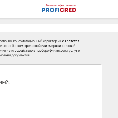
оналы
Только профессионалы
правочно-консультационный характер и
не является
е является банком, кредитной или микрофинансовой
ния - это содействие в подборе финансовых услуг и
млении документов.
ИЕЙ.