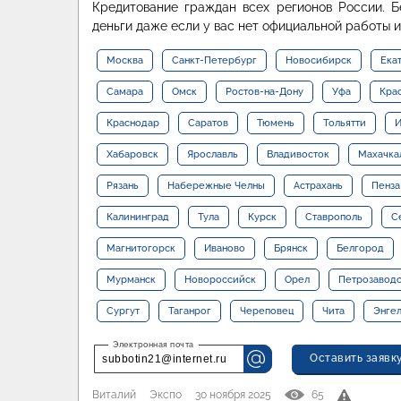
Кредитование граждан всех регионов России. Б
деньги даже если у вас нет официальной работы 
Москва
Санкт-Петербург
Новосибирск
Ека
Самара
Омск
Ростов-на-Дону
Уфа
Кра
Краснодар
Саратов
Тюмень
Тольятти
И
Хабаровск
Ярославль
Владивосток
Махачка
Рязань
Набережные Челны
Астрахань
Пенза
Калининград
Тула
Курск
Ставрополь
С
Магнитогорск
Иваново
Брянск
Белгород
Мурманск
Новороссийск
Орел
Петрозавод
Сургут
Таганрог
Череповец
Чита
Энге
Оставить заявк
subbotin21@internet.ru
Виталий
Экспо
30 ноября 2025
65