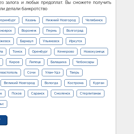
ез залога и любых предоплат. Вы сможете получить
или делали банкротство
теринбург
Казань
Нижний Новгород
Челябинск
сноярск
Воронеж
Пермь
Волгоград
жевск
Барнаул
Ульяновск
Иркутск
ла
Томск
Оренбург
Кемерово
Новокузнецк
Киров
Липецк
Балашиха
Чебоксары
евастополь
Сочи
Улан-Удэ
Тверь
Великий Новгород
Вологда
Кострома
Курган
ск
Псков
Саранск
Смоленск
Стерлитамак
льс
у