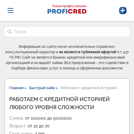
Probrokery - Только профессионалы
Только профессионалы
Поиск по сайту
Информация на сайте носит исключительно справочно-
консультационный характер и
не является публичной офертой
(ст. 437
ГК РФ). Сайт не является банком, кредитной или микрофинансовой
организацией и не выдаёт займы. Все предложения - это содействие в
подборе финансовых услуг и помощь в оформлении документов.
Главная >
Быстрый займ >
Работаем с кредитной историей …
РАБОТАЕМ С КРЕДИТНОЙ ИСТОРИЕЙ
ЛЮБОГО УРОВНЯ СЛОЖНОСТИ
Сумма:
от 100000 до 5000000
Возраст:
от 22 до 70
Срок займа:
7 лет