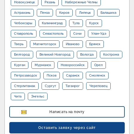
Новокузнецк
Рязань
Набережные Челны
Астрахань
Пенза
Киров
Липецк
Балашиха
Чебоксары
Калининград
Тула
Курск
Ставрополь
Севастополь
Сочи
Улан-Удэ
Тверь
Магнитогорск
Иваново
Брянск
Белгород
Великий Новгород
Вологда
Кострома
Курган
Мурманск
Новороссийск
Орел
Петрозаводск
Псков
Саранск
Смоленск
Стерлитамак
Сургут
Таганрог
Череповец
Чита
Энгельс
Написать на почту
Оставить заявку через сайт