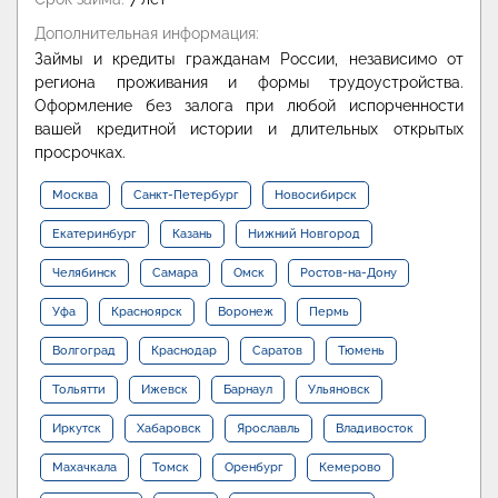
Дополнительная информация:
Займы и кредиты гражданам России, независимо от
региона проживания и формы трудоустройства.
Оформление без залога при любой испорченности
вашей кредитной истории и длительных открытых
просрочках.
Москва
Санкт-Петербург
Новосибирск
Екатеринбург
Казань
Нижний Новгород
Челябинск
Самара
Омск
Ростов-на-Дону
Уфа
Красноярск
Воронеж
Пермь
Волгоград
Краснодар
Саратов
Тюмень
Тольятти
Ижевск
Барнаул
Ульяновск
Иркутск
Хабаровск
Ярославль
Владивосток
Махачкала
Томск
Оренбург
Кемерово