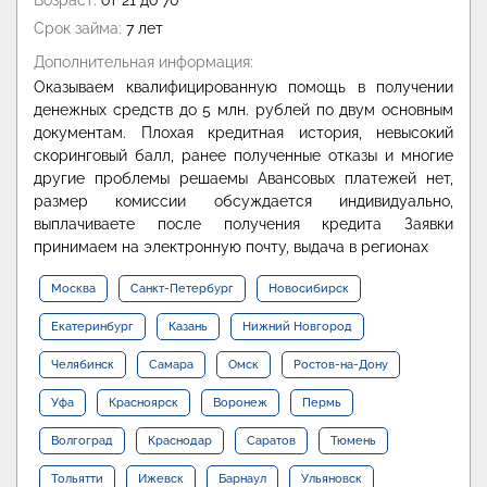
Возраст:
от 21 до 70
Срок займа:
7 лет
Дополнительная информация:
Оказываем квалифицированную помощь в получении
денежных средств до 5 млн. рублей по двум основным
документам. Плохая кредитная история, невысокий
скоринговый балл, ранее полученные отказы и многие
другие проблемы решаемы Авансовых платежей нет,
размер комиссии обсуждается индивидуально,
выплачиваете после получения кредита Заявки
принимаем на электронную почту, выдача в регионах
Москва
Санкт-Петербург
Новосибирск
Екатеринбург
Казань
Нижний Новгород
Челябинск
Самара
Омск
Ростов-на-Дону
Уфа
Красноярск
Воронеж
Пермь
Волгоград
Краснодар
Саратов
Тюмень
Тольятти
Ижевск
Барнаул
Ульяновск