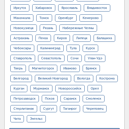
Иркутск
Хабаровск
Ярославль
Владивосток
Махачкала
Томск
Оренбург
Кемерово
Новокузнецк
Рязань
Набережные Челны
Астрахань
Пенза
Киров
Липецк
Балашиха
Чебоксары
Калининград
Тула
Курск
Ставрополь
Севастополь
Сочи
Улан-Удэ
Тверь
Магнитогорск
Иваново
Брянск
Белгород
Великий Новгород
Вологда
Кострома
Курган
Мурманск
Новороссийск
Орел
Петрозаводск
Псков
Саранск
Смоленск
Стерлитамак
Сургут
Таганрог
Череповец
Чита
Энгельс