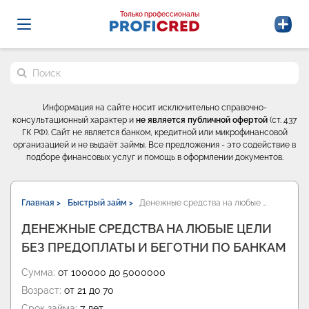
Probrokery - Только профессионалы
Только профессионалы
Поиск по сайту
Информация на сайте носит исключительно справочно-
консультационный характер и
не является публичной офертой
(ст. 437
ГК РФ). Сайт не является банком, кредитной или микрофинансовой
организацией и не выдаёт займы. Все предложения - это содействие в
подборе финансовых услуг и помощь в оформлении документов.
Главная >
Быстрый займ >
Денежные средства на любые …
ДЕНЕЖНЫЕ СРЕДСТВА НА ЛЮБЫЕ ЦЕЛИ
БЕЗ ПРЕДОПЛАТЫ И БЕГОТНИ ПО БАНКАМ
Сумма:
от 100000 до 5000000
Возраст:
от 21 до 70
Срок займа:
7 лет