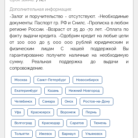
Дополнительная информация:
-Залог и поручительство - отсутствуют. -Необходимые
документы: Паспорт гр. РФ и Снилс. -Прописка в любом
регионе России. -Возраст от 25 до -70 лет. -Оплата по
факту выдачи кредита. -Одобрим кредит на любые цели
от 100 000 до 5 000 000 рублей юридическим и
физическим лицам С нашей поддержкой Вы
гарантированно получите наличные на необходимую
сумму. Реальная поддержка до выдачи и
сопровождение.
Москва
Санкт-Петербург
Новосибирск
Екатеринбург
Казань
Нижний Новгород
Челябинск
Самара
Омск
Ростов-на-Дону
Уфа
Красноярск
Воронеж
Пермь
Волгоград
Краснодар
Саратов
Тюмень
Тольятти
Ижевск
Барнаул
Ульяновск