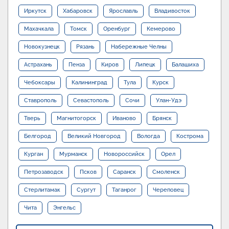
Иркутск
Хабаровск
Ярославль
Владивосток
Махачкала
Томск
Оренбург
Кемерово
Новокузнецк
Рязань
Набережные Челны
Астрахань
Пенза
Киров
Липецк
Балашиха
Чебоксары
Калининград
Тула
Курск
Ставрополь
Севастополь
Сочи
Улан-Удэ
Тверь
Магнитогорск
Иваново
Брянск
Белгород
Великий Новгород
Вологда
Кострома
Курган
Мурманск
Новороссийск
Орел
Петрозаводск
Псков
Саранск
Смоленск
Стерлитамак
Сургут
Таганрог
Череповец
Чита
Энгельс