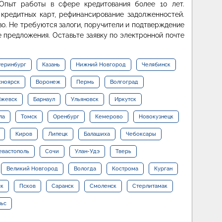
Опыт работы в сфере кредитования более 10 лет.
 кредитных карт, рефинансирование задолженностей.
во. Не требуются залоги, поручители и подтверждение
 предложения. Оставьте заявку по электронной почте
теринбург
Казань
Нижний Новгород
Челябинск
сноярск
Воронеж
Пермь
Волгоград
жевск
Барнаул
Ульяновск
Иркутск
ла
Томск
Оренбург
Кемерово
Новокузнецк
Киров
Липецк
Балашиха
Чебоксары
евастополь
Сочи
Улан-Удэ
Тверь
Великий Новгород
Вологда
Кострома
Курган
ск
Псков
Саранск
Смоленск
Стерлитамак
льс