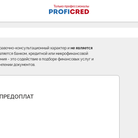
оналы
Только профессионалы
правочно-консультационный характер и
не является
е является банком, кредитной или микрофинансовой
ния - это содействие в подборе финансовых услуг и
млении документов.
 ПРЕДОПЛАТ