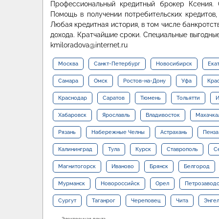
Профессиональный кредитный брокер Ксения. 
Помощь в получении потребительских кредитов,
Любая кредитная история, в том числе банкротст
дохода. Кратчайшие сроки. Специальные выгодные
kmiloradova@internet.ru
Москва
Санкт-Петербург
Новосибирск
Ека
Самара
Омск
Ростов-на-Дону
Уфа
Кра
Краснодар
Саратов
Тюмень
Тольятти
И
Хабаровск
Ярославль
Владивосток
Махачка
Рязань
Набережные Челны
Астрахань
Пенза
Калининград
Тула
Курск
Ставрополь
С
Магнитогорск
Иваново
Брянск
Белгород
Мурманск
Новороссийск
Орел
Петрозавод
Сургут
Таганрог
Череповец
Чита
Энге