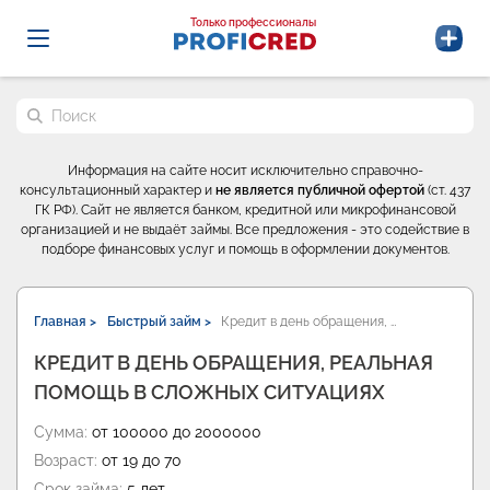
Probrokery - Только профессионалы
Только профессионалы
Поиск по сайту
Информация на сайте носит исключительно справочно-
консультационный характер и
не является публичной офертой
(ст. 437
ГК РФ). Сайт не является банком, кредитной или микрофинансовой
организацией и не выдаёт займы. Все предложения - это содействие в
подборе финансовых услуг и помощь в оформлении документов.
Главная >
Быстрый займ >
Кредит в день обращения, …
КРЕДИТ В ДЕНЬ ОБРАЩЕНИЯ, РЕАЛЬНАЯ
ПОМОЩЬ В СЛОЖНЫХ СИТУАЦИЯХ
Сумма:
от 100000 до 2000000
Возраст:
от 19 до 70
Срок займа:
5 лет