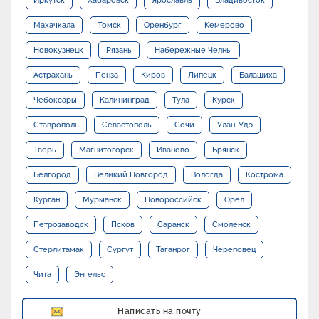
Иркутск
Хабаровск
Ярославль
Владивосток
Махачкала
Томск
Оренбург
Кемерово
Новокузнецк
Рязань
Набережные Челны
Астрахань
Пенза
Киров
Липецк
Балашиха
Чебоксары
Калининград
Тула
Курск
Ставрополь
Севастополь
Сочи
Улан-Удэ
Тверь
Магнитогорск
Иваново
Брянск
Белгород
Великий Новгород
Вологда
Кострома
Курган
Мурманск
Новороссийск
Орел
Петрозаводск
Псков
Саранск
Смоленск
Стерлитамак
Сургут
Таганрог
Череповец
Чита
Энгельс
Написать на почту