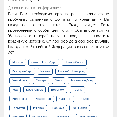
Дополнительная информация:
Если Вам необходимо срочно решить финансовые
проблемы, связанные с долгами по кредитам и Вы
находитесь в стоп листе - Выход найдем. Есть
проверенные способы для того, чтобы выбраться из
"банковского игнора", получить кредит и выправить
кредитную историю. От 500 000 до 2 000 000 рублей.
Гражданам Российской Федерации, в возрасте от 20-72
лет.
Москва
Санкт-Петербург
Новосибирск
Екатеринбург
Казань
Нижний Новгород
Челябинск
Самара
Омск
Ростов-на-Дону
Уфа
Красноярск
Воронеж
Пермь
Волгоград
Краснодар
Саратов
Тюмень
Тольятти
Ижевск
Барнаул
Ульяновск