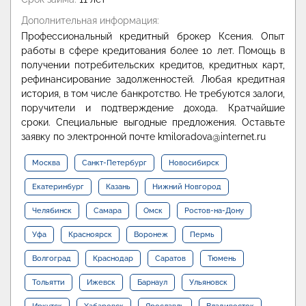
Дополнительная информация:
Профессиональный кредитный брокер Ксения. Опыт
работы в сфере кредитования более 10 лет. Помощь в
получении потребительских кредитов, кредитных карт,
рефинансирование задолженностей. Любая кредитная
история, в том числе банкротство. Не требуются залоги,
поручители и подтверждение дохода. Кратчайшие
сроки. Специальные выгодные предложения. Оставьте
заявку по электронной почте kmiloradova@internet.ru
Москва
Санкт-Петербург
Новосибирск
Екатеринбург
Казань
Нижний Новгород
Челябинск
Самара
Омск
Ростов-на-Дону
Уфа
Красноярск
Воронеж
Пермь
Волгоград
Краснодар
Саратов
Тюмень
Тольятти
Ижевск
Барнаул
Ульяновск