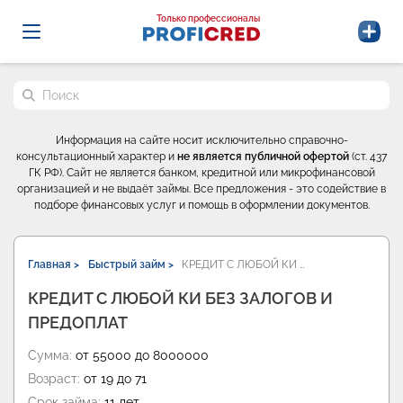
Probrokery - Только профессионалы
Только профессионалы
Поиск по сайту
Информация на сайте носит исключительно справочно-
консультационный характер и
не является публичной офертой
(ст. 437
ГК РФ). Сайт не является банком, кредитной или микрофинансовой
организацией и не выдаёт займы. Все предложения - это содействие в
подборе финансовых услуг и помощь в оформлении документов.
Главная >
Быстрый займ >
КРЕДИТ С ЛЮБОЙ КИ …
КРЕДИТ С ЛЮБОЙ КИ БЕЗ ЗАЛОГОВ И
ПРЕДОПЛАТ
Сумма:
от 55000 до 8000000
Возраст:
от 19 до 71
Срок займа:
11 лет