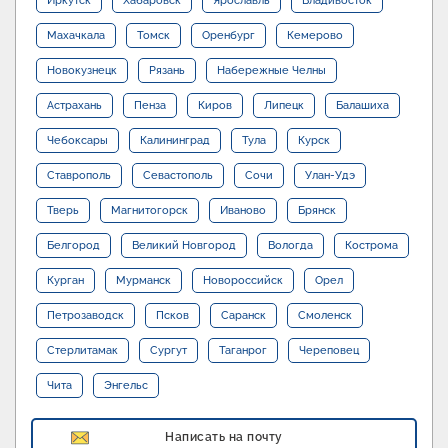
Иркутск
Хабаровск
Ярославль
Владивосток
Махачкала
Томск
Оренбург
Кемерово
Новокузнецк
Рязань
Набережные Челны
Астрахань
Пенза
Киров
Липецк
Балашиха
Чебоксары
Калининград
Тула
Курск
Ставрополь
Севастополь
Сочи
Улан-Удэ
Тверь
Магнитогорск
Иваново
Брянск
Белгород
Великий Новгород
Вологда
Кострома
Курган
Мурманск
Новороссийск
Орел
Петрозаводск
Псков
Саранск
Смоленск
Стерлитамак
Сургут
Таганрог
Череповец
Чита
Энгельс
Написать на почту