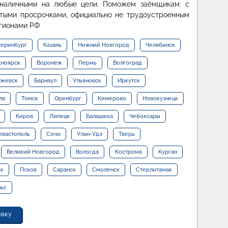
 наличными на любые цели. Поможем заёмщикам: с
ытыми просрочками, официально не трудоустроенным
егионами РФ
теринбург
Казань
Нижний Новгород
Челябинск
сноярск
Воронеж
Пермь
Волгоград
жевск
Барнаул
Ульяновск
Иркутск
ла
Томск
Оренбург
Кемерово
Новокузнецк
Киров
Липецк
Балашиха
Чебоксары
евастополь
Сочи
Улан-Удэ
Тверь
Великий Новгород
Вологда
Кострома
Курган
ск
Псков
Саранск
Смоленск
Стерлитамак
льс
явку