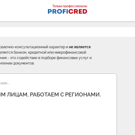
оналы
Только профессионалы
правочно-консультационный характер и
не является
е является банком, кредитной или микрофинансовой
ния - это содействие в подборе финансовых услуг и
млении документов.
ким …
М ЛИЦАМ, РАБОТАЕМ С РЕГИОНАМИ.