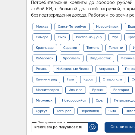
Потребительские кредиты до 2000000 рублей
любой КИ, с большой долговой нагрузкой, откр
без подтверждения дохода. Работаем со всеми р
Москва
Санкт-Петербург
Новосибирск
Ека
Самара
Омск
Ростов-на-Дону
Уфа
Кра
Краснодар
Саратов
Тюмень
Тольятти
И
Хабаровск
Ярославль
Владивосток
Махачка
Рязань
Набережные Челны
Астрахань
Пенза
Калининград
Тула
Курск
Ставрополь
С
Магнитогорск
Иваново
Брянск
Белгород
Мурманск
Новороссийск
Орел
Петрозавод
Сургут
Таганрог
Череповец
Чита
Энге
Оставить за
kredituem.po.rf@yandex.ru