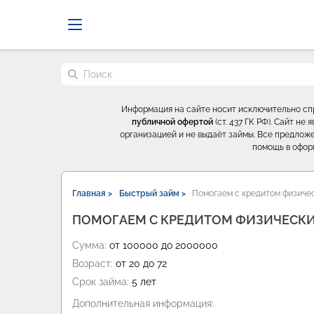
Probrokery - Только професси
Поиск по сайту
Информация на сайте носит исключительно с
публичной офертой
(ст. 437 ГК РФ). Сайт н
организацией и не выдаёт займы. Все предложе
помощь в офор
Главная >
Быстрый займ >
Помогаем с кредитом физичес
ПОМОГАЕМ С КРЕДИТОМ ФИЗИЧЕСКИ
Сумма:
от 100000 до 2000000
Возраст:
от 20 до 72
Срок займа:
5 лет
Дополнительная информация: