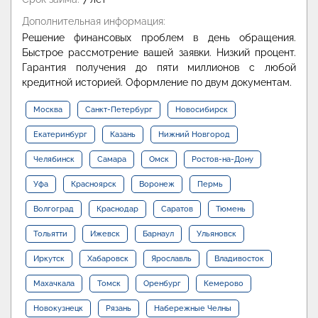
Дополнительная информация:
Решение финансовых проблем в день обращения.
Быстрое рассмотрение вашей заявки. Низкий процент.
Гарантия получения до пяти миллионов с любой
кредитной историей. Оформление по двум документам.
Москва
Санкт-Петербург
Новосибирск
Екатеринбург
Казань
Нижний Новгород
Челябинск
Самара
Омск
Ростов-на-Дону
Уфа
Красноярск
Воронеж
Пермь
Волгоград
Краснодар
Саратов
Тюмень
Тольятти
Ижевск
Барнаул
Ульяновск
Иркутск
Хабаровск
Ярославль
Владивосток
Махачкала
Томск
Оренбург
Кемерово
Новокузнецк
Рязань
Набережные Челны