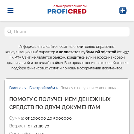
Probrokery - Только профессионалы
Только профессионалы
Поиск по сайту
Информация на сайте носит исключительно справочно-
консультационный характер и
не является публичной офертой
(ст. 437
ГК РФ). Сайт не является банком, кредитной или микрофинансовой
организацией и не выдаёт займы. Все предложения - это содействие в
подборе финансовых услуг и помощь в оформлении документов.
Главная >
Быстрый займ >
Помогу с получением денежных …
ПОМОГУ С ПОЛУЧЕНИЕМ ДЕНЕЖНЫХ
СРЕДСТВ ПО ДВУМ ДОКУМЕНТАМ
Сумма:
от 100000 до 5000000
Возраст:
от 21 до 70
Срок займа:
7 лет