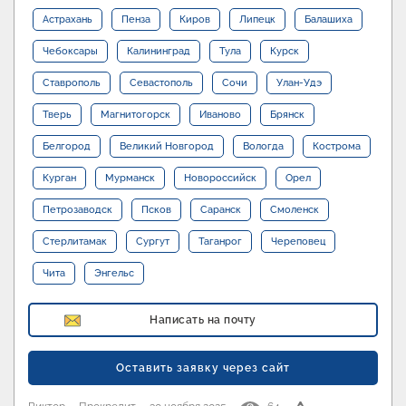
Астрахань
Пенза
Киров
Липецк
Балашиха
Чебоксары
Калининград
Тула
Курск
Ставрополь
Севастополь
Сочи
Улан-Удэ
Тверь
Магнитогорск
Иваново
Брянск
Белгород
Великий Новгород
Вологда
Кострома
Курган
Мурманск
Новороссийск
Орел
Петрозаводск
Псков
Саранск
Смоленск
Стерлитамак
Сургут
Таганрог
Череповец
Чита
Энгельс
Написать на почту
Оставить заявку через сайт