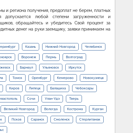
ммы и региона получения, предоплат не берем, платных
ия допускается любой степени загруженности и
мщиков, обращайтесь и убедитесь Свой процент за
дитных денег на руки заемщику, заявки принимаем на
теринбург
Казань
Нижний Новгород
Челябинск
сноярск
Воронеж
Пермь
Волгоград
жевск
Барнаул
Ульяновск
Иркутск
ла
Томск
Оренбург
Кемерово
Новокузнецк
Киров
Липецк
Балашиха
Чебоксары
евастополь
Сочи
Улан-Удэ
Тверь
Великий Новгород
Вологда
Кострома
Курган
ск
Псков
Саранск
Смоленск
Стерлитамак
льс