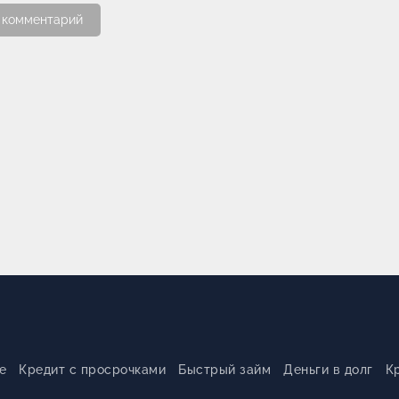
 комментарий
е
Кредит с просрочками
Быстрый займ
Деньги в долг
К