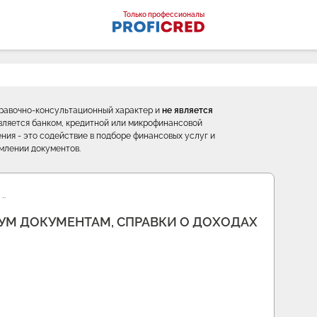
оналы
Только профессионалы
правочно-консультационный характер и
не является
е является банком, кредитной или микрофинансовой
ния - это содействие в подборе финансовых услуг и
млении документов.
 …
ВУМ ДОКУМЕНТАМ, СПРАВКИ О ДОХОДАХ