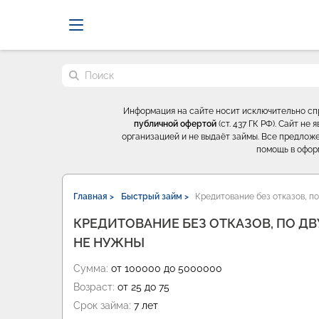
Probrokery - Только професси
Поиск по сайту
Информация на сайте носит исключительно с
публичной офертой
(ст. 437 ГК РФ). Сайт н
организацией и не выдаёт займы. Все предложе
помощь в офор
Главная >
Быстрый займ >
Кредитование без отказов, по
КРЕДИТОВАНИЕ БЕЗ ОТКАЗОВ, ПО Д
НЕ НУЖНЫ
Сумма:
от 100000 до 5000000
Возраст:
от 25 до 75
Срок займа:
7 лет