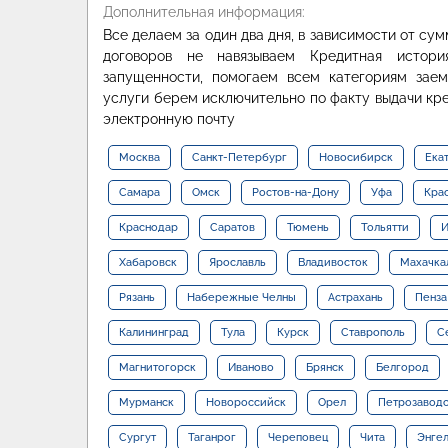
Дополнительная информация:
Все делаем за один два дня, в зависимости от су
договоров не навязываем Кредитная истор
запущенности, помогаем всем категориям зае
услуги берем исключительно по факту выдачи кре
электронную почту
Москва
Санкт-Петербург
Новосибирск
Ека
Самара
Омск
Ростов-на-Дону
Уфа
Кра
Краснодар
Саратов
Тюмень
Тольятти
И
Хабаровск
Ярославль
Владивосток
Махачка
Рязань
Набережные Челны
Астрахань
Пенза
Калининград
Тула
Курск
Ставрополь
С
Магнитогорск
Иваново
Брянск
Белгород
Мурманск
Новороссийск
Орел
Петрозавод
Сургут
Таганрог
Череповец
Чита
Энге