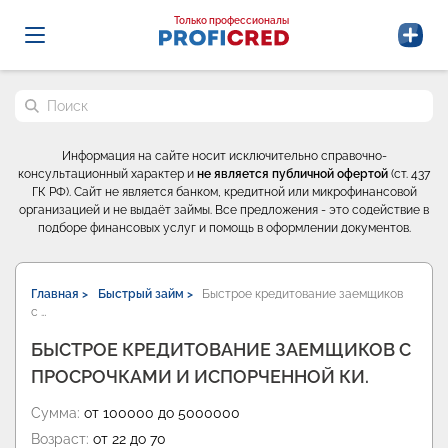
Probrokery - Только профессионалы
Только профессионалы
Поиск по сайту
Информация на сайте носит исключительно справочно-
консультационный характер и
не является публичной офертой
(ст. 437
ГК РФ). Сайт не является банком, кредитной или микрофинансовой
организацией и не выдаёт займы. Все предложения - это содействие в
подборе финансовых услуг и помощь в оформлении документов.
Главная >
Быстрый займ >
Быстрое кредитование заемщиков
с …
БЫСТРОЕ КРЕДИТОВАНИЕ ЗАЕМЩИКОВ С
ПРОСРОЧКАМИ И ИСПОРЧЕННОЙ КИ.
Сумма:
от 100000 до 5000000
Возраст:
от 22 до 70