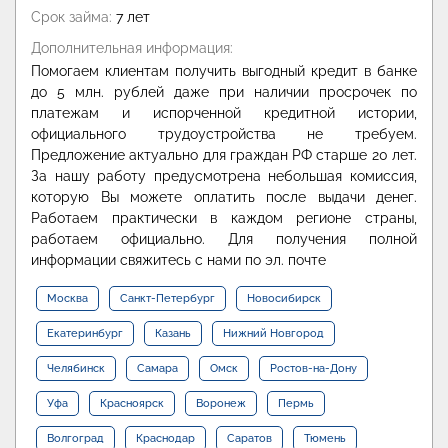
Срок займа:
7 лет
Дополнительная информация:
Помогаем клиентам получить выгодный кредит в банке
до 5 млн. рублей даже при наличии просрочек по
платежам и испорченной кредитной истории,
официального трудоустройства не требуем.
Предложение актуально для граждан РФ старше 20 лет.
За нашу работу предусмотрена небольшая комиссия,
которую Вы можете оплатить после выдачи денег.
Работаем практически в каждом регионе страны,
работаем официально. Для получения полной
информации свяжитесь с нами по эл. почте
Москва
Санкт-Петербург
Новосибирск
Екатеринбург
Казань
Нижний Новгород
Челябинск
Самара
Омск
Ростов-на-Дону
Уфа
Красноярск
Воронеж
Пермь
Волгоград
Краснодар
Саратов
Тюмень