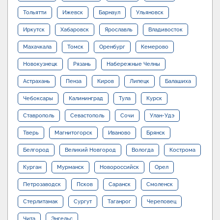
Тольятти
Ижевск
Барнаул
Ульяновск
Иркутск
Хабаровск
Ярославль
Владивосток
Махачкала
Томск
Оренбург
Кемерово
Новокузнецк
Рязань
Набережные Челны
Астрахань
Пенза
Киров
Липецк
Балашиха
Чебоксары
Калининград
Тула
Курск
Ставрополь
Севастополь
Сочи
Улан-Удэ
Тверь
Магнитогорск
Иваново
Брянск
Белгород
Великий Новгород
Вологда
Кострома
Курган
Мурманск
Новороссийск
Орел
Петрозаводск
Псков
Саранск
Смоленск
Стерлитамак
Сургут
Таганрог
Череповец
Чита
Энгельс