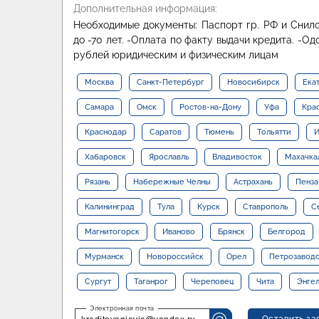
Дополнительная информация:
Необходимые документы: Паспорт гр. РФ и Снилс
до -70 лет. -Оплата по факту выдачи кредита. -О
рублей юридическим и физическим лицам
Москва
Санкт-Петербург
Новосибирск
Ека
Самара
Омск
Ростов-на-Дону
Уфа
Кра
Краснодар
Саратов
Тюмень
Тольятти
И
Хабаровск
Ярославль
Владивосток
Махачка
Рязань
Набережные Челны
Астрахань
Пенза
Калининград
Тула
Курск
Ставрополь
С
Магнитогорск
Иваново
Брянск
Белгород
Мурманск
Новороссийск
Орел
Петрозавод
Сургут
Таганрог
Череповец
Чита
Энге