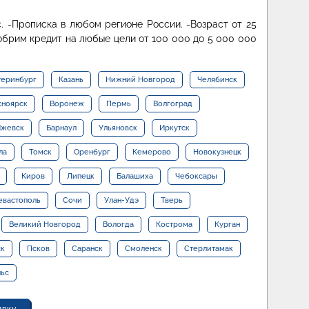
. -Прописка в любом регионе России. -Возраст от 25
добрим кредит на любые цели от 100 000 до 5 000 000
теринбург
Казань
Нижний Новгород
Челябинск
сноярск
Воронеж
Пермь
Волгоград
жевск
Барнаул
Ульяновск
Иркутск
ла
Томск
Оренбург
Кемерово
Новокузнецк
Киров
Липецк
Балашиха
Чебоксары
евастополь
Сочи
Улан-Удэ
Тверь
Великий Новгород
Вологда
Кострома
Курган
ск
Псков
Саранск
Смоленск
Стерлитамак
льс