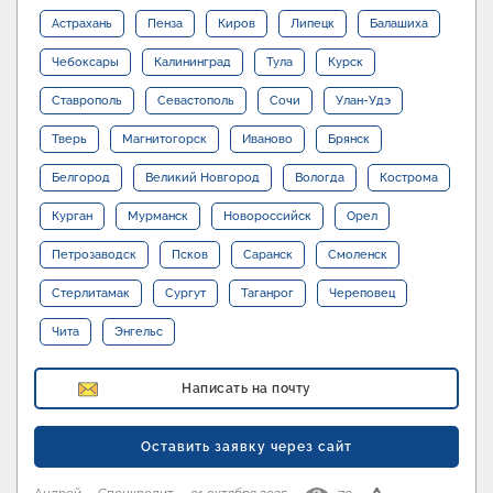
Астрахань
Пенза
Киров
Липецк
Балашиха
Чебоксары
Калининград
Тула
Курск
Ставрополь
Севастополь
Сочи
Улан-Удэ
Тверь
Магнитогорск
Иваново
Брянск
Белгород
Великий Новгород
Вологда
Кострома
Курган
Мурманск
Новороссийск
Орел
Петрозаводск
Псков
Саранск
Смоленск
Стерлитамак
Сургут
Таганрог
Череповец
Чита
Энгельс
Написать на почту
Оставить заявку через сайт