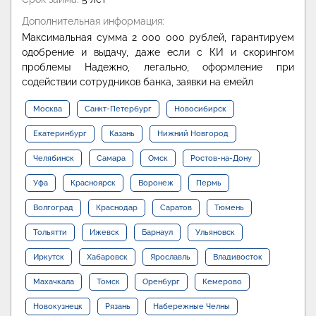
Дополнительная информация:
Максимальная сумма 2 000 000 рублей, гарантируем
одобрение и выдачу, даже если с КИ и скорингом
проблемы Надежно, легально, оформление при
содействии сотрудников банка, заявки на емейл
Москва
Санкт-Петербург
Новосибирск
Екатеринбург
Казань
Нижний Новгород
Челябинск
Самара
Омск
Ростов-на-Дону
Уфа
Красноярск
Воронеж
Пермь
Волгоград
Краснодар
Саратов
Тюмень
Тольятти
Ижевск
Барнаул
Ульяновск
Иркутск
Хабаровск
Ярославль
Владивосток
Махачкала
Томск
Оренбург
Кемерово
Новокузнецк
Рязань
Набережные Челны