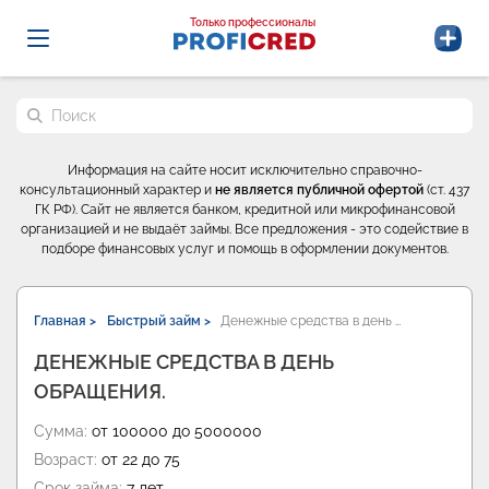
Probrokery - Только профессионалы
Только профессионалы
Поиск по сайту
Информация на сайте носит исключительно справочно-
консультационный характер и
не является публичной офертой
(ст. 437
ГК РФ). Сайт не является банком, кредитной или микрофинансовой
организацией и не выдаёт займы. Все предложения - это содействие в
подборе финансовых услуг и помощь в оформлении документов.
Главная >
Быстрый займ >
Денежные средства в день …
ДЕНЕЖНЫЕ СРЕДСТВА В ДЕНЬ
ОБРАЩЕНИЯ.
Сумма:
от 100000 до 5000000
Возраст:
от 22 до 75
Срок займа:
7 лет