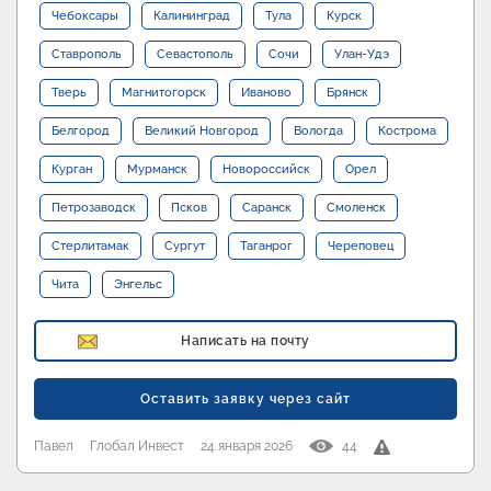
Чебоксары
Калининград
Тула
Курск
Ставрополь
Севастополь
Сочи
Улан-Удэ
Тверь
Магнитогорск
Иваново
Брянск
Белгород
Великий Новгород
Вологда
Кострома
Курган
Мурманск
Новороссийск
Орел
Петрозаводск
Псков
Саранск
Смоленск
Стерлитамак
Сургут
Таганрог
Череповец
Чита
Энгельс
Написать на почту
Оставить заявку через сайт
Павел
Глобал Инвест
24 января 2026
44