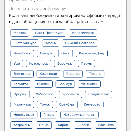
Дополнительная информация:
Если вам необходимо гарантировано оформить кредит
в день обращения то, тогда обращайтесь к нам!
Москва
Санкт-Петербург
Новосибирск
Екатеринбург
Казань
Нижний Новгород
Челябинск
Самара
Омск
Ростов-на-Дону
Уфа
Красноярск
Воронеж
Пермь
Волгоград
Краснодар
Саратов
Тюмень
Тольятти
Ижевск
Барнаул
Ульяновск
Иркутск
Хабаровск
Ярославль
Владивосток
Махачкала
Томск
Оренбург
Кемерово
Новокузнецк
Рязань
Набережные Челны
Астрахань
Пенза
Киров
Липецк
Балашиха