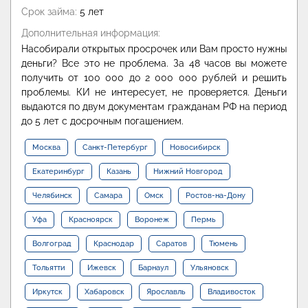
Срок займа:
5 лет
Дополнительная информация:
Насобирали открытых просрочек или Вам просто нужны
деньги? Все это не проблема. За 48 часов вы можете
получить от 100 000 до 2 000 000 рублей и решить
проблемы. КИ не интересует, не проверяется. Деньги
выдаются по двум документам гражданам РФ на период
до 5 лет с досрочным погашением.
Москва
Санкт-Петербург
Новосибирск
Екатеринбург
Казань
Нижний Новгород
Челябинск
Самара
Омск
Ростов-на-Дону
Уфа
Красноярск
Воронеж
Пермь
Волгоград
Краснодар
Саратов
Тюмень
Тольятти
Ижевск
Барнаул
Ульяновск
Иркутск
Хабаровск
Ярославль
Владивосток