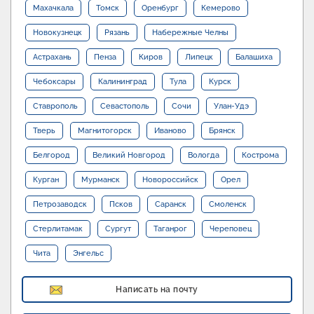
Махачкала
Томск
Оренбург
Кемерово
Новокузнецк
Рязань
Набережные Челны
Астрахань
Пенза
Киров
Липецк
Балашиха
Чебоксары
Калининград
Тула
Курск
Ставрополь
Севастополь
Сочи
Улан-Удэ
Тверь
Магнитогорск
Иваново
Брянск
Белгород
Великий Новгород
Вологда
Кострома
Курган
Мурманск
Новороссийск
Орел
Петрозаводск
Псков
Саранск
Смоленск
Стерлитамак
Сургут
Таганрог
Череповец
Чита
Энгельс
Написать на почту