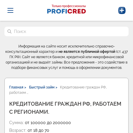
Probrokery - Только профессионалы
Только профессионалы
Поиск по сайту
Информация на сайте носит исключительно справочно-
консультационный характер и
не является публичной офертой
(ст. 437
ГК РФ). Сайт не является банком, кредитной или микрофинансовой
организацией и не выдаёт займы. Все предложения - это содействие в
подборе финансовых услуг и помощь в оформлении документов.
Главная >
Быстрый займ >
Кредитование граждан РФ,
работаем …
КРЕДИТОВАНИЕ ГРАЖДАН РФ, РАБОТАЕМ
С РЕГИОНАМИ.
Сумма:
от 100000 до 2000000
Возраст:
от 18 до 70