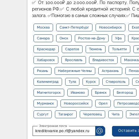
✅ От 100.000₽ до 2.000.000₽. По паспорту. Пол
регионов РФ.✅ С любой кредитной историей. С о
залога. ✅Помогаю в самых сложных случаях.✅ Пи
Москва
Санкт-Петербург
Новосибирск
Ека
Самара
Омск
Ростов-на-Дону
Уфа
Кра
Краснодар
Саратов
Тюмень
Тольятти
И
Хабаровск
Ярославль
Владивосток
Махачка
Рязань
Набережные Челны
Астрахань
Пенза
Калининград
Тула
Курск
Ставрополь
С
Магнитогорск
Иваново
Брянск
Белгород
Мурманск
Новороссийск
Орел
Петрозавод
Сургут
Таганрог
Череповец
Чита
Энге
Оставить 
kreditovanie.po.rf@yandex.ru