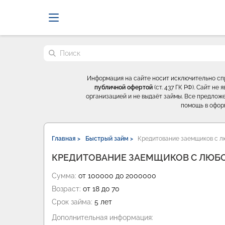
Probrokery - Только професси
Поиск по сайту
Информация на сайте носит исключительно с
публичной офертой
(ст. 437 ГК РФ). Сайт н
организацией и не выдаёт займы. Все предложе
помощь в офор
Главная >
Быстрый займ >
Кредитование заемщиков с л
КРЕДИТОВАНИЕ ЗАЕМЩИКОВ С ЛЮБО
Сумма:
от 100000 до 2000000
Возраст:
от 18 до 70
Срок займа:
5 лет
Дополнительная информация: