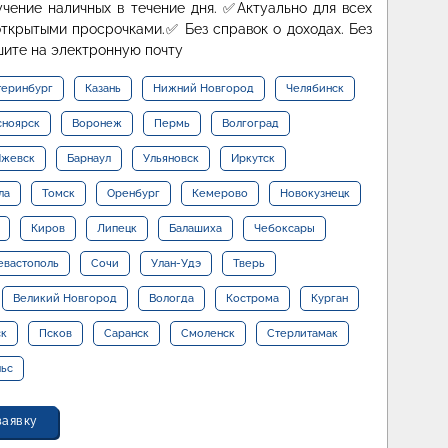
учение наличных в течение дня. ✅Актуально для всех
ткрытыми просрочками.✅ Без справок о доходах. Без
шите на электронную почту
теринбург
Казань
Нижний Новгород
Челябинск
сноярск
Воронеж
Пермь
Волгоград
жевск
Барнаул
Ульяновск
Иркутск
ла
Томск
Оренбург
Кемерово
Новокузнецк
Киров
Липецк
Балашиха
Чебоксары
евастополь
Сочи
Улан-Удэ
Тверь
Великий Новгород
Вологда
Кострома
Курган
ск
Псков
Саранск
Смоленск
Стерлитамак
льс
заявку