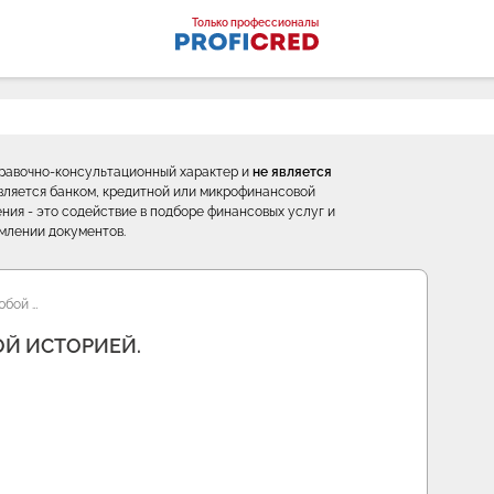
оналы
Только профессионалы
правочно-консультационный характер и
не является
е является банком, кредитной или микрофинансовой
ния - это содействие в подборе финансовых услуг и
млении документов.
юбой …
Й ИСТОРИЕЙ.