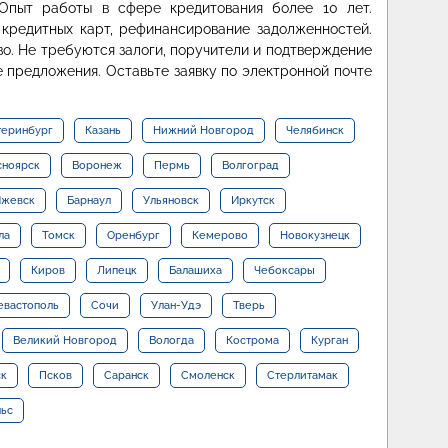
Опыт работы в сфере кредитования более 10 лет.
 кредитных карт, рефинансирование задолженностей.
во. Не требуются залоги, поручители и подтверждение
 предложения. Оставьте заявку по электронной почте
теринбург
Казань
Нижний Новгород
Челябинск
сноярск
Воронеж
Пермь
Волгоград
жевск
Барнаул
Ульяновск
Иркутск
ла
Томск
Оренбург
Кемерово
Новокузнецк
Киров
Липецк
Балашиха
Чебоксары
евастополь
Сочи
Улан-Удэ
Тверь
Великий Новгород
Вологда
Кострома
Курган
ск
Псков
Саранск
Смоленск
Стерлитамак
льс