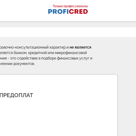
оналы
Только профессионалы
правочно-консультационный характер и
не является
е является банком, кредитной или микрофинансовой
ния - это содействие в подборе финансовых услуг и
млении документов.
 ПРЕДОПЛАТ