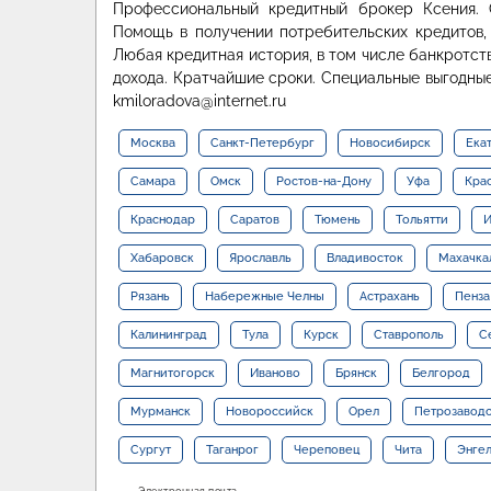
Профессиональный кредитный брокер Ксения. 
Помощь в получении потребительских кредитов,
Любая кредитная история, в том числе банкротст
дохода. Кратчайшие сроки. Специальные выгодные
kmiloradova@internet.ru
Москва
Санкт-Петербург
Новосибирск
Ека
Самара
Омск
Ростов-на-Дону
Уфа
Кра
Краснодар
Саратов
Тюмень
Тольятти
И
Хабаровск
Ярославль
Владивосток
Махачка
Рязань
Набережные Челны
Астрахань
Пенза
Калининград
Тула
Курск
Ставрополь
С
Магнитогорск
Иваново
Брянск
Белгород
Мурманск
Новороссийск
Орел
Петрозавод
Сургут
Таганрог
Череповец
Чита
Энге