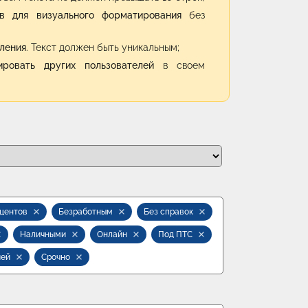
ов для визуального форматирования
без
ления
. Текст должен быть уникальным;
ировать других пользователей
в своем
оцентов
Безработным
Без справок
Наличными
Онлайн
Под ПТС
ией
Срочно