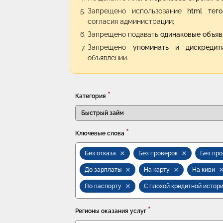
Запрещено использование
html тег
согласия администрации;
Запрещено подавать
одинаковые объяв
Запрещено
упоминать и дискредит
объявлении.
*
Категория
*
Ключевые слова
Без отказа
Без проверок
Без пр
До зарплаты
На карту
На киви
По паспорту
С плохой кредитной истор
*
Регионы оказания услуг