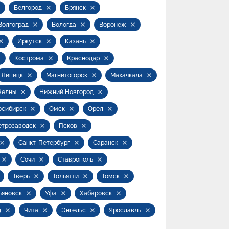
Белгород
Брянск
Волгоград
Вологда
Воронеж
Иркутск
Казань
Кострома
Краснодар
Липецк
Магнитогорск
Махачкала
Челны
Нижний Новгород
осибирск
Омск
Орел
етрозаводск
Псков
Санкт-Петербург
Саранск
Сочи
Ставрополь
Тверь
Тольятти
Томск
ьяновск
Уфа
Хабаровск
ц
Чита
Энгельс
Ярославль