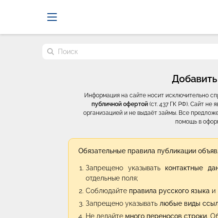
Probrokery - Только професси
Поиск по сайту
Добавить
Информация на сайте носит исключительно с
публичной офертой
(ст. 437 ГК РФ). Сайт н
организацией и не выдаёт займы. Все предложе
помощь в офор
Обязательные правила публикации объяв
Запрещено указывать
контактные да
отдельные поля;
Соблюдайте
правила русского языка
и 
Запрещено указывать
любые виды ссы
Не делайте
много переносов строки
. О