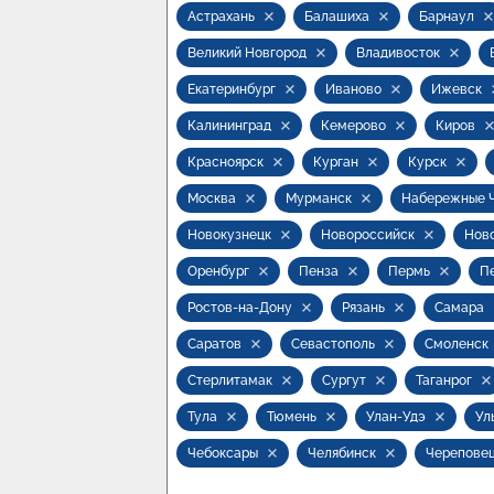
Астрахань
Балашиха
Барнаул
Великий Новгород
Владивосток
Екатеринбург
Иваново
Ижевск
Калининград
Кемерово
Киров
Красноярск
Курган
Курск
Москва
Мурманск
Набережные 
Новокузнецк
Новороссийск
Нов
Оренбург
Пенза
Пермь
П
Ростов-на-Дону
Рязань
Самара
Саратов
Севастополь
Смоленск
Стерлитамак
Сургут
Таганрог
Тула
Тюмень
Улан-Удэ
Ул
Чебоксары
Челябинск
Черепове