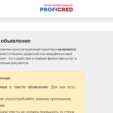
оналы
Только профессионалы
 объявление
правочно-консультационный характер и
не является
е является банком, кредитной или микрофинансовой
ния - это содействие в подборе финансовых услуг и
млении документов.
лений:
нные в тексте объявления
. Для них есть
не злоупотребляйте знаками препинания;
лок
;
бъем текста не должен превышать 10 строк;